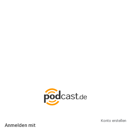
Anmeldung
Hallo Podcast-Hörer! Melde dich hier an. Dich erwarten 1 Million
abonnierbare Podcasts und alles, was Du rund um Podcasting
wissen musst.
Konto erstellen
Anmelden mit