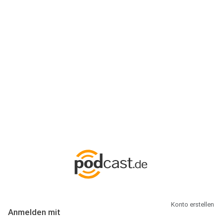
Anmeldung
Hallo Podcast-Hörer! Melde dich hier an. Dich erwarten 1 Million
abonnierbare Podcasts und alles, was Du rund um Podcasting
wissen musst.
Konto erstellen
Anmelden mit