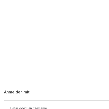
Anmeldung
Hallo Podcast-Hörer! Melde dich hier an. Dich erwarten 1 Million 
Anmelden mit