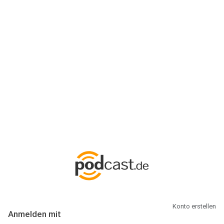
Anmeldung
Hallo Podcast-Hörer! Melde dich hier an. Dich erwarten 1 Million
abonnierbare Podcasts und alles, was Du rund um Podcasting
wissen musst.
Konto erstellen
Anmelden mit