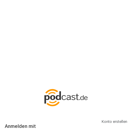
Anmeldung
Hallo Podcast-Hörer! Melde dich hier an. Dich erwarten 1 Million
abonnierbare Podcasts und alles, was Du rund um Podcasting
wissen musst.
Konto erstellen
Anmelden mit