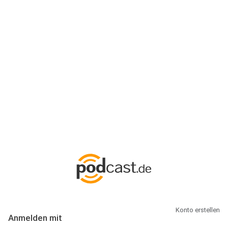
Anmeldung
Hallo Podcast-Hörer! Melde dich hier an. Dich erwarten 1 Million
abonnierbare Podcasts und alles, was Du rund um Podcasting
wissen musst.
Konto erstellen
Anmelden mit