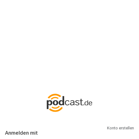
Anmeldung
Hallo Podcast-Hörer! Melde dich hier an. Dich erwarten 1 Million
abonnierbare Podcasts und alles, was Du rund um Podcasting
wissen musst.
Konto erstellen
Anmelden mit