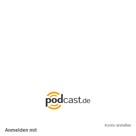
Anmeldung
Hallo Podcast-Hörer! Melde dich hier an. Dich erwarten 1 Million
abonnierbare Podcasts und alles, was Du rund um Podcasting
wissen musst.
Konto erstellen
Anmelden mit