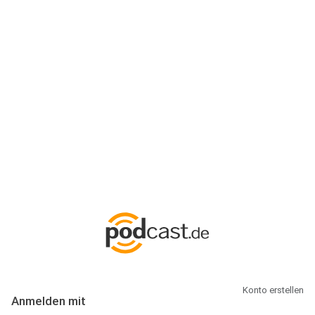
Anmeldung
Hallo Podcast-Hörer! Melde dich hier an. Dich erwarten 1 Million
abonnierbare Podcasts und alles, was Du rund um Podcasting
wissen musst.
Konto erstellen
Anmelden mit