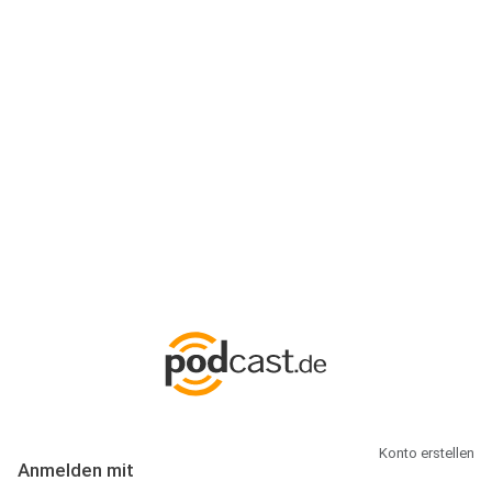
Anmeldung
Hallo Podcast-Hörer! Melde dich hier an. Dich erwarten 1 Million
abonnierbare Podcasts und alles, was Du rund um Podcasting
wissen musst.
Konto erstellen
Anmelden mit