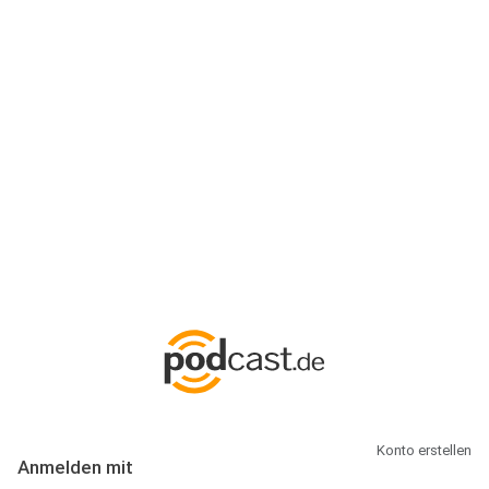
Anmeldung
Hallo Podcast-Hörer! Melde dich hier an. Dich erwarten 1 Million
abonnierbare Podcasts und alles, was Du rund um Podcasting
wissen musst.
Konto erstellen
Anmelden mit