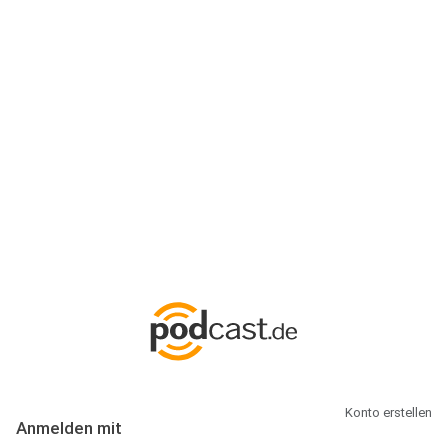
Anmeldung
Hallo Podcast-Hörer! Melde dich hier an. Dich erwarten 1 Million
abonnierbare Podcasts und alles, was Du rund um Podcasting
wissen musst.
Konto erstellen
Anmelden mit