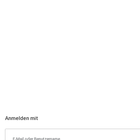
Anmeldung
Hallo Podcast-Hörer! Melde dich hier an. Dich erwarten 1 Million 
Anmelden mit