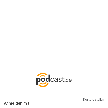
Anmeldung
Hallo Podcast-Hörer! Melde dich hier an. Dich erwarten 1 Million
abonnierbare Podcasts und alles, was Du rund um Podcasting
wissen musst.
Konto erstellen
Anmelden mit