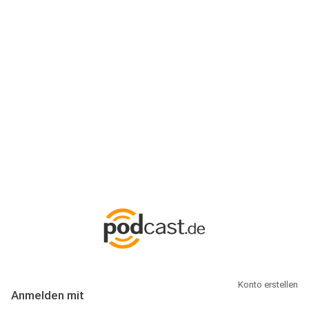
Anmeldung
Hallo Podcast-Hörer! Melde dich hier an. Dich erwarten 1 Million
abonnierbare Podcasts und alles, was Du rund um Podcasting
wissen musst.
Konto erstellen
Anmelden mit