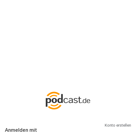
Anmeldung
Hallo Podcast-Hörer! Melde dich hier an. Dich erwarten 1 Million
abonnierbare Podcasts und alles, was Du rund um Podcasting
wissen musst.
Konto erstellen
Anmelden mit