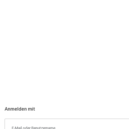
Anmeldung
Hallo Podcast-Hörer! Melde dich hier an. Dich erwarten 1 Million 
Anmelden mit