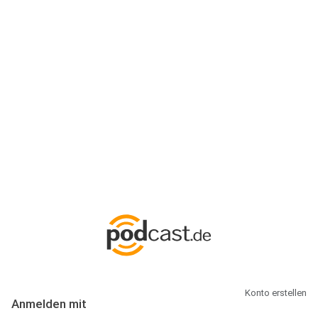
Anmeldung
Hallo Podcast-Hörer! Melde dich hier an. Dich erwarten 1 Million
abonnierbare Podcasts und alles, was Du rund um Podcasting
wissen musst.
Konto erstellen
Anmelden mit