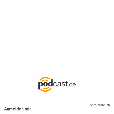
Anmeldung
Hallo Podcast-Hörer! Melde dich hier an. Dich erwarten 1 Million
abonnierbare Podcasts und alles, was Du rund um Podcasting
wissen musst.
Konto erstellen
Anmelden mit