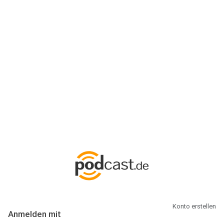
Anmeldung
Hallo Podcast-Hörer! Melde dich hier an. Dich erwarten 1 Million
abonnierbare Podcasts und alles, was Du rund um Podcasting
wissen musst.
Konto erstellen
Anmelden mit