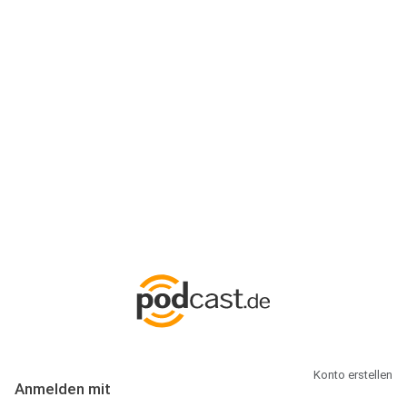
Anmeldung
Hallo Podcast-Hörer! Melde dich hier an. Dich erwarten 1 Million
abonnierbare Podcasts und alles, was Du rund um Podcasting
wissen musst.
Konto erstellen
Anmelden mit