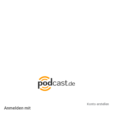
Anmeldung
Hallo Podcast-Hörer! Melde dich hier an. Dich erwarten 1 Million
abonnierbare Podcasts und alles, was Du rund um Podcasting
wissen musst.
Konto erstellen
Anmelden mit