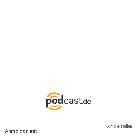
Anmeldung
Hallo Podcast-Hörer! Melde dich hier an. Dich erwarten 1 Million
abonnierbare Podcasts und alles, was Du rund um Podcasting
wissen musst.
Konto erstellen
Anmelden mit