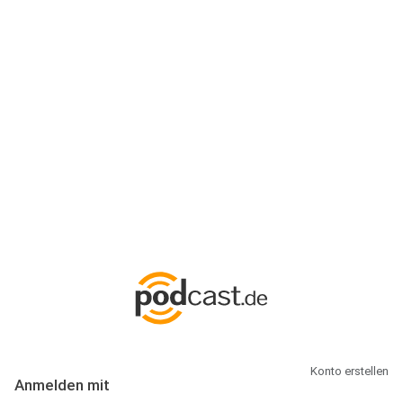
Anmeldung
Hallo Podcast-Hörer! Melde dich hier an. Dich erwarten 1 Million
abonnierbare Podcasts und alles, was Du rund um Podcasting
wissen musst.
Konto erstellen
Anmelden mit