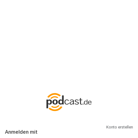
Anmeldung
Hallo Podcast-Hörer! Melde dich hier an. Dich erwarten 1 Million
abonnierbare Podcasts und alles, was Du rund um Podcasting
wissen musst.
Konto erstellen
Anmelden mit