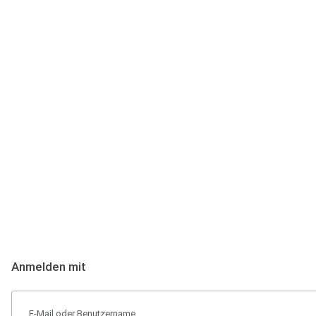
Anmeldung
Hallo Podcast-Hörer! Melde dich hier an. Dich erwarten 1 Million 
Anmelden mit