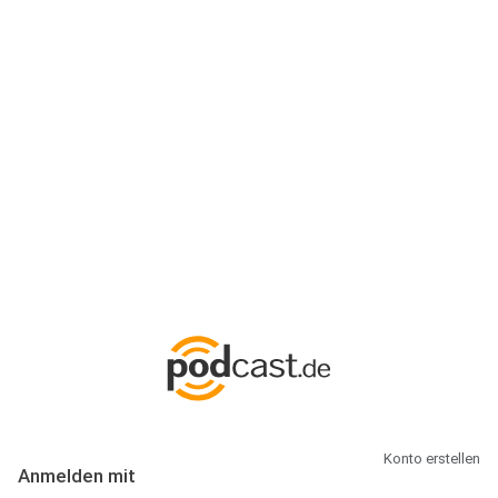
Anmeldung
Hallo Podcast-Hörer! Melde dich hier an. Dich erwarten 1 Million
abonnierbare Podcasts und alles, was Du rund um Podcasting
wissen musst.
Konto erstellen
Anmelden mit