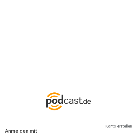
Anmeldung
Hallo Podcast-Hörer! Melde dich hier an. Dich erwarten 1 Million
abonnierbare Podcasts und alles, was Du rund um Podcasting
wissen musst.
Konto erstellen
Anmelden mit