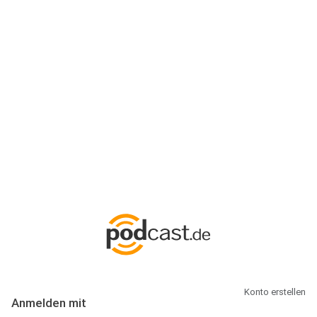
Anmeldung
Hallo Podcast-Hörer! Melde dich hier an. Dich erwarten 1 Million
abonnierbare Podcasts und alles, was Du rund um Podcasting
wissen musst.
Konto erstellen
Anmelden mit