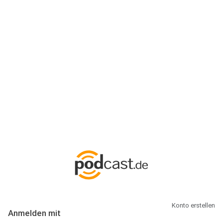
Anmeldung
Hallo Podcast-Hörer! Melde dich hier an. Dich erwarten 1 Million
abonnierbare Podcasts und alles, was Du rund um Podcasting
wissen musst.
Konto erstellen
Anmelden mit