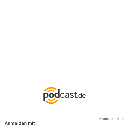
Anmeldung
Hallo Podcast-Hörer! Melde dich hier an. Dich erwarten 1 Million
abonnierbare Podcasts und alles, was Du rund um Podcasting
wissen musst.
Konto erstellen
Anmelden mit