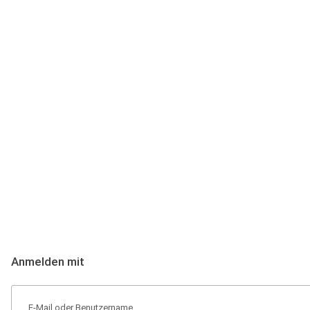
Anmeldung
Hallo Podcast-Hörer! Melde dich hier an. Dich erwarten 1 Million 
Anmelden mit