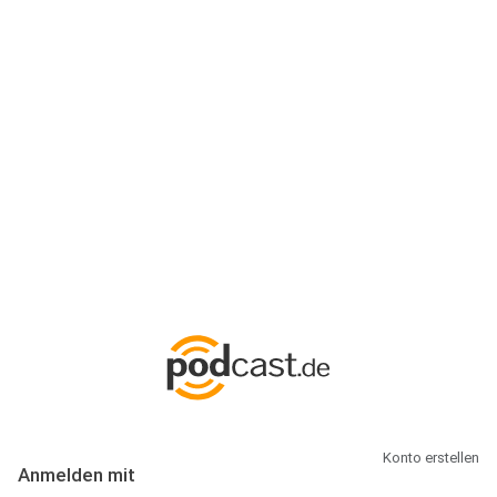
Anmeldung
Hallo Podcast-Hörer! Melde dich hier an. Dich erwarten 1 Million
abonnierbare Podcasts und alles, was Du rund um Podcasting
wissen musst.
Konto erstellen
Anmelden mit