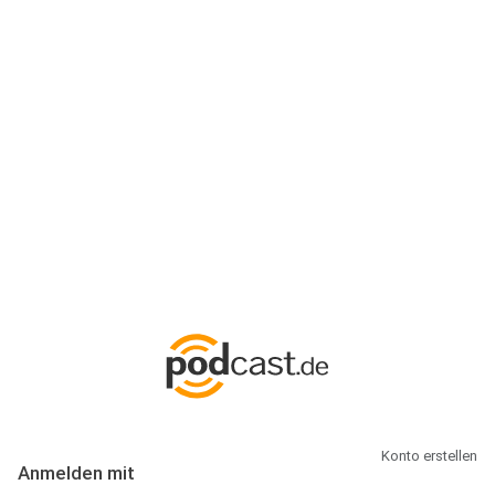
Anmeldung
Hallo Podcast-Hörer! Melde dich hier an. Dich erwarten 1 Million
abonnierbare Podcasts und alles, was Du rund um Podcasting
wissen musst.
Konto erstellen
Anmelden mit