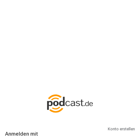
Anmeldung
Hallo Podcast-Hörer! Melde dich hier an. Dich erwarten 1 Million
abonnierbare Podcasts und alles, was Du rund um Podcasting
wissen musst.
Konto erstellen
Anmelden mit