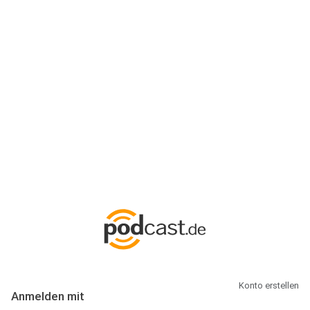
Anmeldung
Hallo Podcast-Hörer! Melde dich hier an. Dich erwarten 1 Million
abonnierbare Podcasts und alles, was Du rund um Podcasting
wissen musst.
Konto erstellen
Anmelden mit