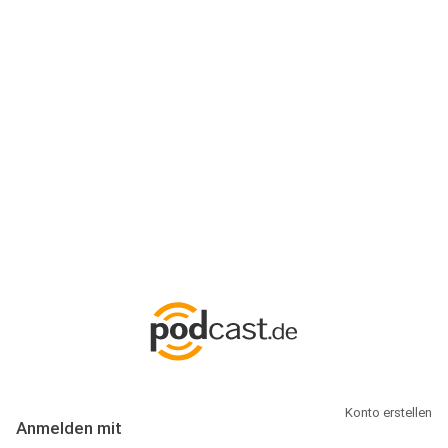
Anmeldung
Hallo Podcast-Hörer! Melde dich hier an. Dich erwarten 1 Million
abonnierbare Podcasts und alles, was Du rund um Podcasting
wissen musst.
Konto erstellen
Anmelden mit