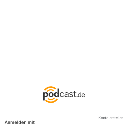
Anmeldung
Hallo Podcast-Hörer! Melde dich hier an. Dich erwarten 1 Million
abonnierbare Podcasts und alles, was Du rund um Podcasting
wissen musst.
Konto erstellen
Anmelden mit