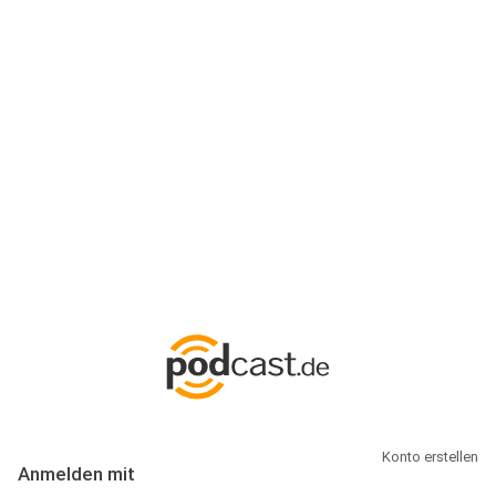
Anmeldung
Hallo Podcast-Hörer! Melde dich hier an. Dich erwarten 1 Million
abonnierbare Podcasts und alles, was Du rund um Podcasting
wissen musst.
Konto erstellen
Anmelden mit