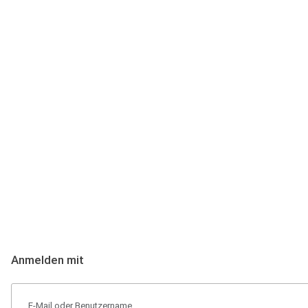
Anmeldung
Hallo Podcast-Hörer! Melde dich hier an. Dich erwarten 1 Million 
Anmelden mit