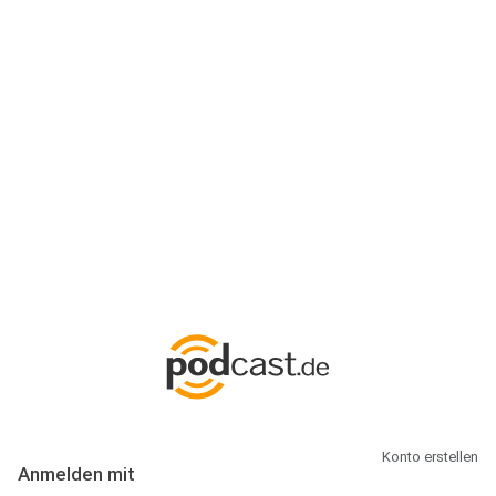
Anmeldung
Hallo Podcast-Hörer! Melde dich hier an. Dich erwarten 1 Million
abonnierbare Podcasts und alles, was Du rund um Podcasting
wissen musst.
Konto erstellen
Anmelden mit