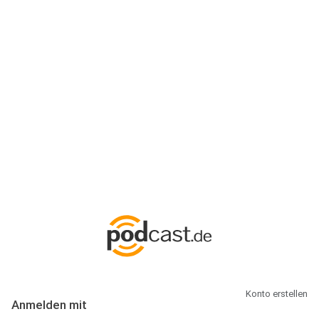
Anmeldung
Hallo Podcast-Hörer! Melde dich hier an. Dich erwarten 1 Million
abonnierbare Podcasts und alles, was Du rund um Podcasting
wissen musst.
Konto erstellen
Anmelden mit