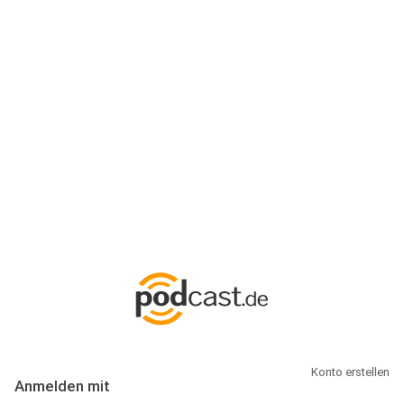
Anmeldung
Hallo Podcast-Hörer! Melde dich hier an. Dich erwarten 1 Million
abonnierbare Podcasts und alles, was Du rund um Podcasting
wissen musst.
Konto erstellen
Anmelden mit