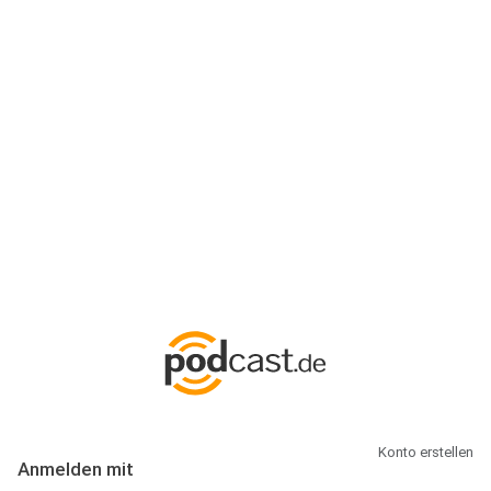
Anmeldung
Hallo Podcast-Hörer! Melde dich hier an. Dich erwarten 1 Million
abonnierbare Podcasts und alles, was Du rund um Podcasting
wissen musst.
Konto erstellen
Anmelden mit