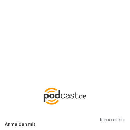
Anmeldung
Hallo Podcast-Hörer! Melde dich hier an. Dich erwarten 1 Million
abonnierbare Podcasts und alles, was Du rund um Podcasting
wissen musst.
Konto erstellen
Anmelden mit