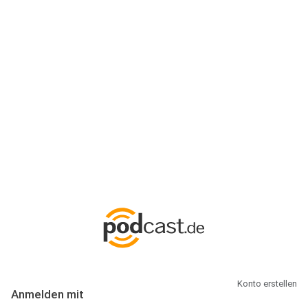
Anmeldung
Hallo Podcast-Hörer! Melde dich hier an. Dich erwarten 1 Million
abonnierbare Podcasts und alles, was Du rund um Podcasting
wissen musst.
Konto erstellen
Anmelden mit