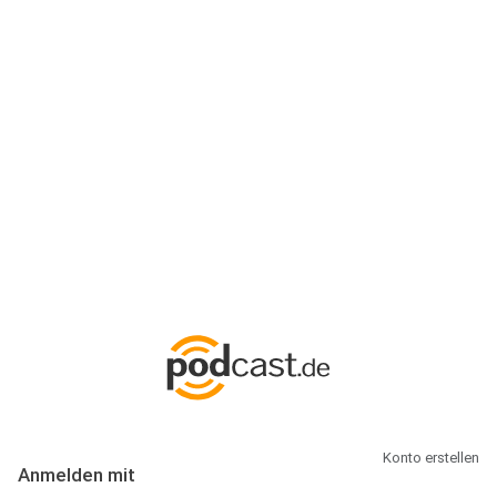
Anmeldung
Hallo Podcast-Hörer! Melde dich hier an. Dich erwarten 1 Million
abonnierbare Podcasts und alles, was Du rund um Podcasting
wissen musst.
Konto erstellen
Anmelden mit