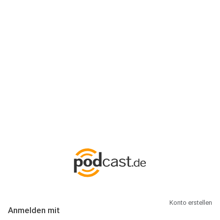
Anmeldung
Hallo Podcast-Hörer! Melde dich hier an. Dich erwarten 1 Million
abonnierbare Podcasts und alles, was Du rund um Podcasting
wissen musst.
Konto erstellen
Anmelden mit