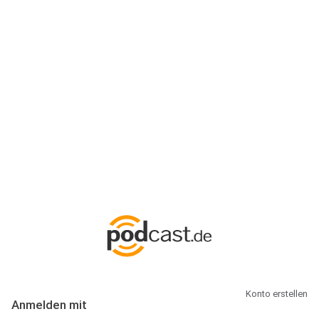
Anmeldung
Hallo Podcast-Hörer! Melde dich hier an. Dich erwarten 1 Million
abonnierbare Podcasts und alles, was Du rund um Podcasting
wissen musst.
Konto erstellen
Anmelden mit