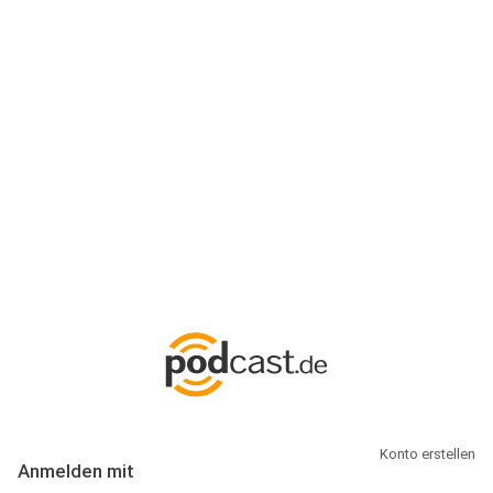
Anmeldung
Hallo Podcast-Hörer! Melde dich hier an. Dich erwarten 1 Million
abonnierbare Podcasts und alles, was Du rund um Podcasting
wissen musst.
Konto erstellen
Anmelden mit